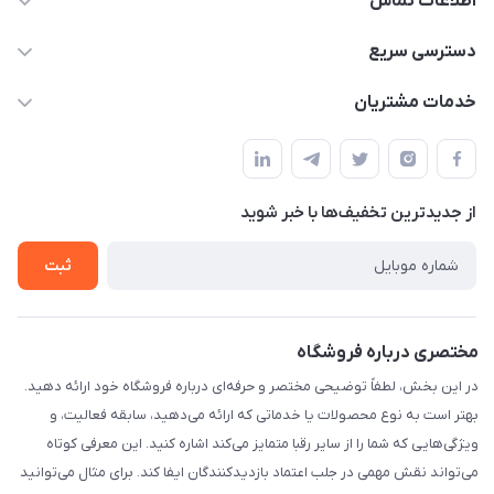
اطلاعات تماس
۰۲۱۰۰۰۰۰۰۰۰
دسترسی سریع
info@myshop.com
حساب کاربری
خدمات مشتریان
خیابان ساختگی، کوچه ساختگی، ساختمان ساختگی، واحد ۰۰
مجله فروشگاه
قوانین و مقررات
لیست محصولات
حریم خصوصی
درباره ما
از جدید‌ترین تخفیف‌ها با‌ خبر شوید
راهنما
تماس با ما
ثبت
مختصری درباره فروشگاه
در این بخش، لطفاً توضیحی مختصر و حرفه‌ای درباره فروشگاه خود ارائه دهید.
بهتر است به نوع محصولات یا خدماتی که ارائه می‌دهید، سابقه فعالیت، و
ویژگی‌هایی که شما را از سایر رقبا متمایز می‌کند اشاره کنید. این معرفی کوتاه
می‌تواند نقش مهمی در جلب اعتماد بازدیدکنندگان ایفا کند. برای مثال می‌توانید