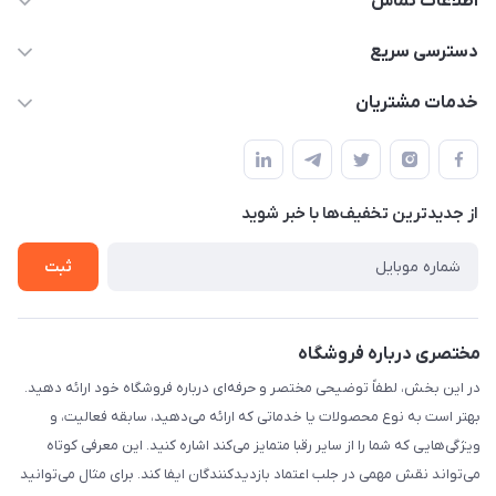
اطلاعات تماس
۰۲۱۰۰۰۰۰۰۰۰
دسترسی سریع
info@myshop.com
حساب کاربری
خدمات مشتریان
خیابان ساختگی، کوچه ساختگی، ساختمان ساختگی، واحد ۰۰
مجله فروشگاه
قوانین و مقررات
لیست محصولات
حریم خصوصی
درباره ما
از جدید‌ترین تخفیف‌ها با‌ خبر شوید
راهنما
تماس با ما
ثبت
مختصری درباره فروشگاه
در این بخش، لطفاً توضیحی مختصر و حرفه‌ای درباره فروشگاه خود ارائه دهید.
بهتر است به نوع محصولات یا خدماتی که ارائه می‌دهید، سابقه فعالیت، و
ویژگی‌هایی که شما را از سایر رقبا متمایز می‌کند اشاره کنید. این معرفی کوتاه
می‌تواند نقش مهمی در جلب اعتماد بازدیدکنندگان ایفا کند. برای مثال می‌توانید