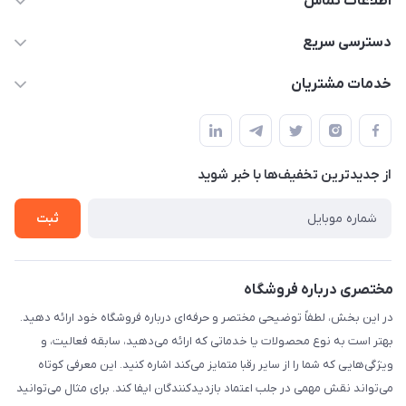
اطلاعات تماس
۰۲۱۰۰۰۰۰۰۰۰
دسترسی سریع
info@myshop.com
حساب کاربری
خدمات مشتریان
خیابان ساختگی، کوچه ساختگی، ساختمان ساختگی، واحد ۰۰
مجله فروشگاه
قوانین و مقررات
لیست محصولات
حریم خصوصی
درباره ما
از جدید‌ترین تخفیف‌ها با‌ خبر شوید
راهنما
تماس با ما
ثبت
مختصری درباره فروشگاه
در این بخش، لطفاً توضیحی مختصر و حرفه‌ای درباره فروشگاه خود ارائه دهید.
بهتر است به نوع محصولات یا خدماتی که ارائه می‌دهید، سابقه فعالیت، و
ویژگی‌هایی که شما را از سایر رقبا متمایز می‌کند اشاره کنید. این معرفی کوتاه
می‌تواند نقش مهمی در جلب اعتماد بازدیدکنندگان ایفا کند. برای مثال می‌توانید