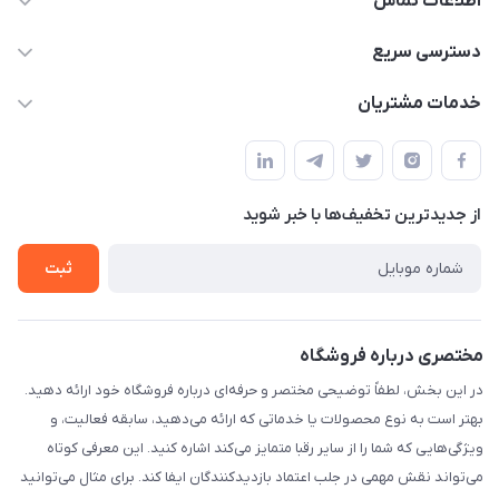
اطلاعات تماس
۰۲۱۰۰۰۰۰۰۰۰
دسترسی سریع
info@myshop.com
حساب کاربری
خدمات مشتریان
خیابان ساختگی، کوچه ساختگی، ساختمان ساختگی، واحد ۰۰
مجله فروشگاه
قوانین و مقررات
لیست محصولات
حریم خصوصی
درباره ما
از جدید‌ترین تخفیف‌ها با‌ خبر شوید
راهنما
تماس با ما
ثبت
مختصری درباره فروشگاه
در این بخش، لطفاً توضیحی مختصر و حرفه‌ای درباره فروشگاه خود ارائه دهید.
بهتر است به نوع محصولات یا خدماتی که ارائه می‌دهید، سابقه فعالیت، و
ویژگی‌هایی که شما را از سایر رقبا متمایز می‌کند اشاره کنید. این معرفی کوتاه
می‌تواند نقش مهمی در جلب اعتماد بازدیدکنندگان ایفا کند. برای مثال می‌توانید