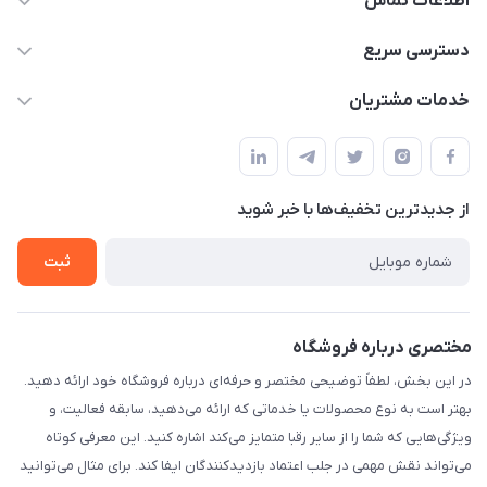
اطلاعات تماس
۰۲۱۰۰۰۰۰۰۰۰
دسترسی سریع
info@myshop.com
حساب کاربری
خدمات مشتریان
خیابان ساختگی، کوچه ساختگی، ساختمان ساختگی، واحد ۰۰
مجله فروشگاه
قوانین و مقررات
لیست محصولات
حریم خصوصی
درباره ما
از جدید‌ترین تخفیف‌ها با‌ خبر شوید
راهنما
تماس با ما
ثبت
مختصری درباره فروشگاه
در این بخش، لطفاً توضیحی مختصر و حرفه‌ای درباره فروشگاه خود ارائه دهید.
بهتر است به نوع محصولات یا خدماتی که ارائه می‌دهید، سابقه فعالیت، و
ویژگی‌هایی که شما را از سایر رقبا متمایز می‌کند اشاره کنید. این معرفی کوتاه
می‌تواند نقش مهمی در جلب اعتماد بازدیدکنندگان ایفا کند. برای مثال می‌توانید