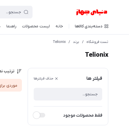
دسته‌بندی کالاها
خانه
لیست محصولات
راهنما
د
تست فروشگاه
/
برند
/
Telionix
Telionix
ترتیب نم
فیلتر ها
حذف فیلترها
موردی برای
فقط محصولات موجود