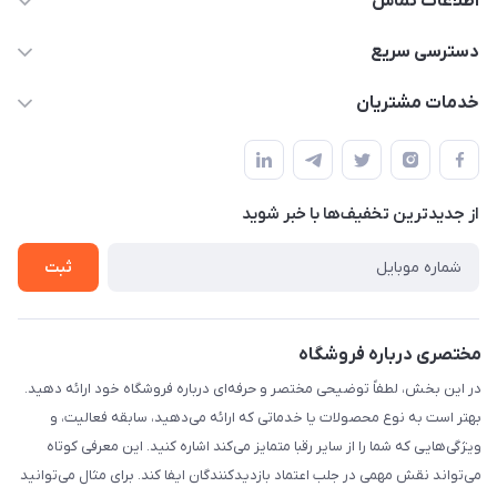
اطلاعات تماس
۰۲۱۰۰۰۰۰۰۰۰
دسترسی سریع
info@myshop.com
حساب کاربری
خدمات مشتریان
خیابان ساختگی، کوچه ساختگی، ساختمان ساختگی، واحد ۰۰
مجله فروشگاه
قوانین و مقررات
لیست محصولات
حریم خصوصی
درباره ما
از جدید‌ترین تخفیف‌ها با‌ خبر شوید
راهنما
تماس با ما
ثبت
مختصری درباره فروشگاه
در این بخش، لطفاً توضیحی مختصر و حرفه‌ای درباره فروشگاه خود ارائه دهید.
بهتر است به نوع محصولات یا خدماتی که ارائه می‌دهید، سابقه فعالیت، و
ویژگی‌هایی که شما را از سایر رقبا متمایز می‌کند اشاره کنید. این معرفی کوتاه
می‌تواند نقش مهمی در جلب اعتماد بازدیدکنندگان ایفا کند. برای مثال می‌توانید