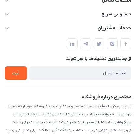
اطلاعات تماس
۰۲۱۰۰۰۰۰۰۰۰
دسترسی سریع
info@myshop.com
حساب کاربری
خدمات مشتریان
خیابان ساختگی، کوچه ساختگی، ساختمان ساختگی، واحد ۰۰
مجله فروشگاه
قوانین و مقررات
لیست محصولات
حریم خصوصی
درباره ما
از جدید‌ترین تخفیف‌ها با‌ خبر شوید
راهنما
تماس با ما
ثبت
مختصری درباره فروشگاه
در این بخش، لطفاً توضیحی مختصر و حرفه‌ای درباره فروشگاه خود ارائه دهید.
بهتر است به نوع محصولات یا خدماتی که ارائه می‌دهید، سابقه فعالیت، و
ویژگی‌هایی که شما را از سایر رقبا متمایز می‌کند اشاره کنید. این معرفی کوتاه
می‌تواند نقش مهمی در جلب اعتماد بازدیدکنندگان ایفا کند. برای مثال می‌توانید