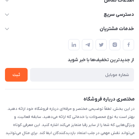
اطلاعات تماس
۰۲۱۰۰۰۰۰۰۰۰
دسترسی سریع
info@myshop.com
حساب کاربری
خدمات مشتریان
خیابان ساختگی، کوچه ساختگی، ساختمان ساختگی، واحد ۰۰
مجله فروشگاه
قوانین و مقررات
لیست محصولات
حریم خصوصی
درباره ما
از جدید‌ترین تخفیف‌ها با‌ خبر شوید
راهنما
تماس با ما
ثبت
مختصری درباره فروشگاه
در این بخش، لطفاً توضیحی مختصر و حرفه‌ای درباره فروشگاه خود ارائه دهید.
بهتر است به نوع محصولات یا خدماتی که ارائه می‌دهید، سابقه فعالیت، و
ویژگی‌هایی که شما را از سایر رقبا متمایز می‌کند اشاره کنید. این معرفی کوتاه
می‌تواند نقش مهمی در جلب اعتماد بازدیدکنندگان ایفا کند. برای مثال می‌توانید