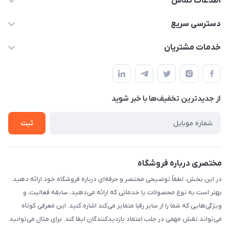
اطلاعات تماس
۰۲۱۰۰۰۰۰۰۰۰
دسترسی سریع
info@myshop.com
حساب کاربری
خدمات مشتریان
خیابان ساختگی، کوچه ساختگی، ساختمان ساختگی، واحد ۰۰
مجله فروشگاه
قوانین و مقررات
لیست محصولات
حریم خصوصی
درباره ما
از جدید‌ترین تخفیف‌ها با‌ خبر شوید
راهنما
تماس با ما
ثبت
مختصری درباره فروشگاه
در این بخش، لطفاً توضیحی مختصر و حرفه‌ای درباره فروشگاه خود ارائه دهید.
بهتر است به نوع محصولات یا خدماتی که ارائه می‌دهید، سابقه فعالیت، و
ویژگی‌هایی که شما را از سایر رقبا متمایز می‌کند اشاره کنید. این معرفی کوتاه
می‌تواند نقش مهمی در جلب اعتماد بازدیدکنندگان ایفا کند. برای مثال می‌توانید