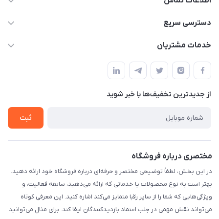
اطلاعات تماس
۰۲۱۰۰۰۰۰۰۰۰
دسترسی سریع
info@myshop.com
حساب کاربری
خدمات مشتریان
خیابان ساختگی، کوچه ساختگی، ساختمان ساختگی، واحد ۰۰
مجله فروشگاه
قوانین و مقررات
لیست محصولات
حریم خصوصی
درباره ما
از جدید‌ترین تخفیف‌ها با‌ خبر شوید
راهنما
تماس با ما
ثبت
مختصری درباره فروشگاه
در این بخش، لطفاً توضیحی مختصر و حرفه‌ای درباره فروشگاه خود ارائه دهید.
بهتر است به نوع محصولات یا خدماتی که ارائه می‌دهید، سابقه فعالیت، و
ویژگی‌هایی که شما را از سایر رقبا متمایز می‌کند اشاره کنید. این معرفی کوتاه
می‌تواند نقش مهمی در جلب اعتماد بازدیدکنندگان ایفا کند. برای مثال می‌توانید