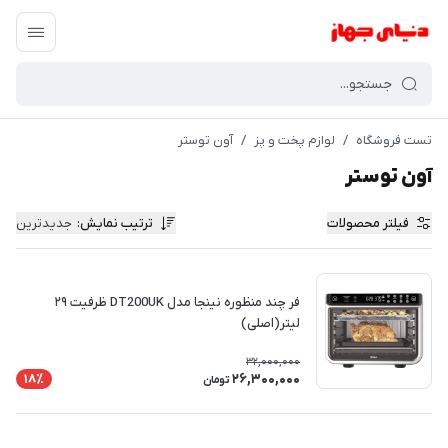
تست فروشگاه
/
لوازم پخت و پز
/
آون توستر
آون توستر
فیلتر محصولات
ترتیب نمایش
:
جدیدترین
فر چند منظوره نینجا مدل DT200UK ظرفیت ۲۹
لیتر(اصلی)
32,000,000
26,300,000
18٪
تومان