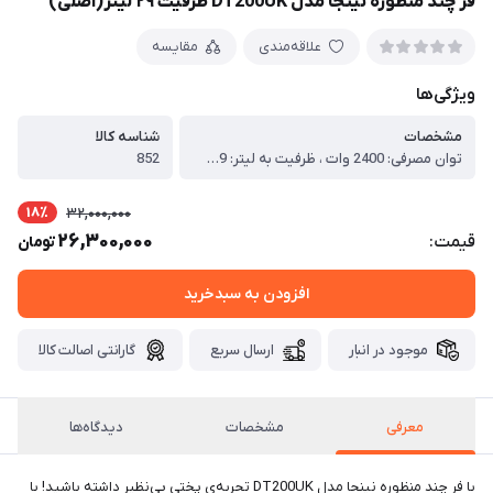
فر چند منظوره نینجا مدل DT200UK ظرفیت ۲۹ لیتر(اصلی)
علاقه‌مندی
مقایسه
ویژگی‌ها
مشخصات
شناسه کالا
توان مصرفی: 2400 وات ، ظرفیت به لیتر: 29 ، تعداد عملکرد پخت: 10 ، جنس بدنه: استیل ضد زنگ ، گارانتی: اصالت و سلامت فیزیکی کالا ، مشخصات کلی(آون توستر) ، ابعاد(آون توستر) ، 33.8*43.4*51.3 cm ، مشخصات فنی(آون توستر) ، ظرفیت(آون توستر) ، 29 لیتر ، اقلام همراه(آون توستر) ، 2 قفسه سیمی, سبد سرخ کن, سینی خرده نان قابل تفکیک, سینی فر, سینی کباب ، سایر مشخصات(آون توستر) ، جنس بدنه: استیل ضد زنگ ، Functions: 10 ، Temperature Range: 40°C – 230°C ، امکان انجام فرایند پخت برای دو سطح شامل دو قفسه به صورت همزمان, سرخ کن با کاهش 75 درصدی مصرف روغن ، جنس درب: شیشه ای ، عملکردها: پخت,پیتزا,خشک کردن,رُست,سرخ کردن,شیرینی,کباب کامل,گرم کردن,گریل, نان تست ، کشور سازنده: چین تحت لیسانس آمریکا ، کلید روشن/خاموش: دارد ، توان مصرفی(آون توستر) ، 2400 وات ، صفحه نمایش(آون توستر) ، دارد ، قابلیت تنظیم حرارت(آون توستر) ، دارد ، سایر مشخصات ، رنگ ، استیل
852
18٪
32,000,000
26,300,000
قیمت:
تومان
افزودن به سبدخرید
موجود در انبار
ارسال سریع
گارانتی اصالت کالا
معرفی
مشخصات
دیدگاه‌ها
با فر چند منظوره نینجا مدل DT200UK تجربه‌ی پختی بی‌نظیر داشته باشید! با