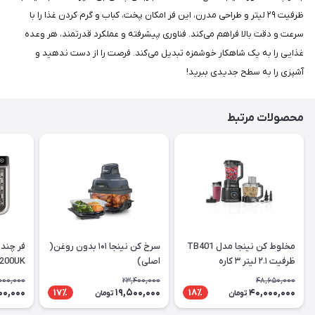
ظرفیت ۲۹ لیتر و طراحی مدرن، این فر امکان پخت، کباب و گرم کردن غذا را با
سرعت و دقت بالا فراهم می‌کند. فناوری پیشرفته و عملکرد قدرتمند، هر وعده
غذایی را به یک شاهکار خوشمزه تبدیل می‌کند. فرصت را از دست ندهید و
آشپزی را به سطح جدیدی ببرید!
محصولات مرتبط
مخلوط کن نینجا مدل TB401
سرخ کن نینجا ۱۰۱ بدون روغن(
فر چند 
ظرفیت ۲.۱ لیتر ۳ کاره
اصلی)
لیتر(اص
000,000
23,400,000
48,650,000
00,000
19,500,000
40,000,000
17٪
18٪
تومان
تومان