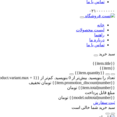
تماس با ما
۰۲۱۰۰۰۰۰۰۰۰
خانه
لیست محصولات
راهنما
درباره ما
تماس با ما
سبد خرید
{{item.title}}
{{item}}
{{item.quantity}}
تعداد را بنویسید.
بیش‌تر از 0 بنویسید.
کم‌تر از {{item.product.variant.max + 1}} بنویسید.
{{item.promotion_discount|number}}
تومان
تخفیف
{{item.total|number}}
تومان
مبلغ قابل پرداخت
{{model.subtotal|number}}
تومان
ثبت سفارش
سبد خرید شما خالی است