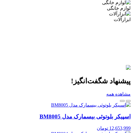
لوازم خانگی
ابزارآلات
پیشنهاد شگفت‌انگیز!
مشاهده همه
اسپیکر بلوتوثی بیسمارک مدل BM8005
12,653,999
تومان