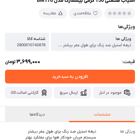
آسیاب صنعتی 150 گرمی بیسمارک مدل BM170
علاقه‌مندی
مقایسه
ویژگی‌ها
ویژگی ها
شناسه کالا
تیغه استیل ضد زنگ برای طول عمر بیشتر ، سیستم جریان خودکار هوا برای عملکرد بهتر ، ظرفیت 150 گرم مناسب برای استفاده صنعتی ، پایه ضد لغزش برای ثبات بیشتر دستگاه ، سیستم قفل ایمنی برای راحتی در استفاده ، طراحی ارگونومیک برای کاربری آسان ، قابلیت شستشو در ماشین ظرفشویی ، مناسب برای آسیاب مواد سخت و خشک ، ایده‌آل برای مصارف خانگی و صنعتی ، مناسب برای قهوه، ادویه و مغزها ، طراحی جمع‌وجور و با دوام
2800010743878
3,699,000
قیمت:
تومان
افزودن به سبدخرید
موجود در انبار
ارسال سریع
گارانتی اصالت کالا
مشخصات
دیدگاه‌ها
ویژگی ها
تیغه استیل ضد زنگ برای طول عمر بیشتر
سیستم جریان خودکار هوا برای عملکرد بهتر