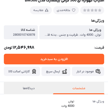
آسیاب گهواره ای 500 گرمی بیسمارک مدل BM500
علاقه‌مندی
مقایسه
ویژگی‌ها
ویژگی ها
شناسه کالا
توان ، 4000 وات ، ظرفیت و جنس ، بدنه فلزی, ظرف فلزی استیل 500 گرم ، امکانات ، تیغه های فولادی با روکش استیل ، قابلیت ها ، دارای قفل حفاظتی / خنک کننده موتور / تنظیم سرعت
2800010743878
12,546,998
قیمت:
تومان
افزودن به سبدخرید
موجود در انبار
ارسال سریع
گارانتی اصالت کالا
مشخصات
دیدگاه‌ها
ویژگی ها
توان
4000 وات