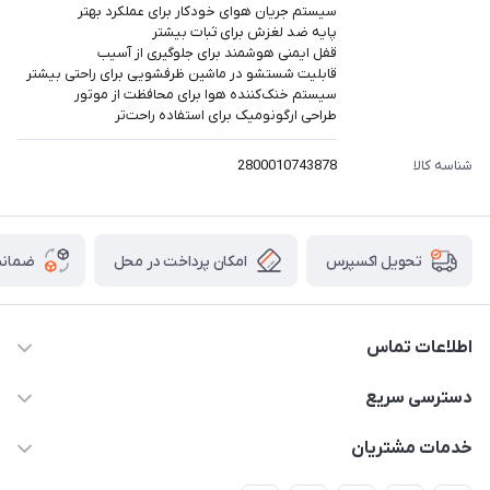
سیستم جریان هوای خودکار برای عملکرد بهتر
پایه ضد لغزش برای ثبات بیشتر
قفل ایمنی هوشمند برای جلوگیری از آسیب
قابلیت شستشو در ماشین ظرفشویی برای راحتی بیشتر
سیستم خنک‌کننده هوا برای محافظت از موتور
طراحی ارگونومیک برای استفاده راحت‌تر
شناسه کالا
2800010743878
امکان پرداخت در محل
ضمانت
تحویل اکسپرس
اطلاعات تماس
۰۲۱۰۰۰۰۰۰۰۰
دسترسی سریع
info@myshop.com
حساب کاربری
خدمات مشتریان
خیابان ساختگی، کوچه ساختگی، ساختمان ساختگی، واحد ۰۰
مجله فروشگاه
قوانین و مقررات