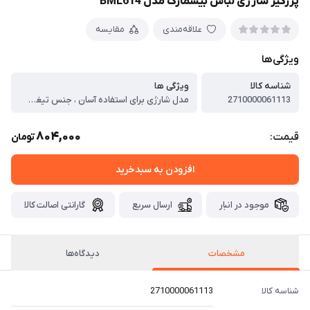
پرزگیر شارژی لباس بیسمارک مدل BML614
علاقه‌مندی
مقایسه
ویژگی‌ها
شناسه کالا
ویژگی ها
2710000061113
مدل شارژی برای استفاده آسان ، جنس تیغه استیل مقاوم ، بدنه پلاستیکی فشرده برای دوام بیشتر ، مناسب برای انواع پوشاک، مبلمان، فرش و موکت ، طراحی سبک و قابل حمل ، قیمت اقتصادی و مقرون به صرفه
804,000
قیمت:
تومان
افزودن به سبدخرید
موجود در انبار
ارسال سریع
گارانتی اصالت کالا
مشخصات
دیدگاه‌ها
شناسه کالا
2710000061113