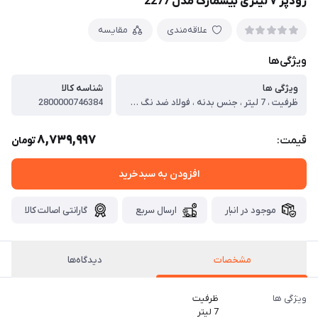
زودپز ۷ لیتری بیسمارک مدل 2277
علاقه‌مندی
مقایسه
ویژگی‌ها
ویژگی ها
شناسه کالا
ظرفیت ، 7 لیتر ، جنس بدنه ، فولاد ضد نگ 18/10 ، ایمنی ، گیره فوری و ایمنی ، ویژگی ، -نشانگر فشار منحصر به فرد ، -دسته بادوام
2800000746384
8,739,997
قیمت:
تومان
افزودن به سبدخرید
موجود در انبار
ارسال سریع
گارانتی اصالت کالا
مشخصات
دیدگاه‌ها
ویژگی ها
ظرفیت
7 لیتر