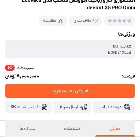
اکسسوری جارو رباتیک اکووکس مناسب مدل Ecovacs
deebot X5 PRO Omni
علاقه‌مندی
مقایسه
ویژگی‌ها
شناسه کالا
B0FD31XLLB
6٪
8,500,000
8,000,000
قیمت:
تومان
افزودن به سبدخرید
موجود در انبار
ارسال سریع
گارانتی اصالت کالا
معرفی
مشخصات
دیدگاه‌ها