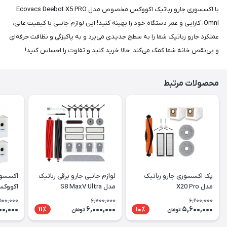
با اکسسوری جارو رباتیک اکووکس مخصوص مدل Ecovacs Deebot X5 PRO
Omni، کارایی و عمر دستگاه خود را بهینه کنید! این لوازم جانبی با کیفیت عالی،
عملکرد جارو رباتیک شما را به سطح جدیدی می‌برد و به پاکیزگی و نظافت حرفه‌ای
و بی‌نقص خانه شما کمک می‌کند. حالا خرید کنید و تفاوت را احساس کنید!
محصولات مرتبط
پک اکسسوری جارو رباتیک
لوازم جانبی جارو برقی رباتیک
اکسسور
مدل X20 Pro
مدل S8 MaxV Ultra
اکووکس
X5 PRO
500,000
6,700,000
6,200,000
Omni
00,000
6,000,000
5,600,000
11٪
10٪
تومان
تومان