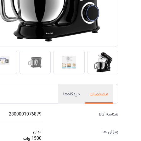
مشخصات
دیدگاه‌ها
شناسه کالا
2800001076879
ویژگی ها
توان
1500 وات