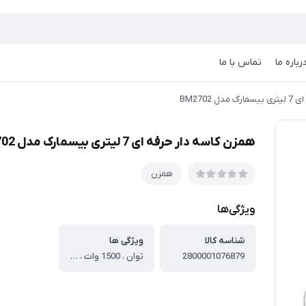
رباره ما
تماس با ما
 BM2702
همزن کاسه دار حرفه ای 7 لیتری بیسمارک مدل BM2702
همزن
ویژگی‌ها
شناسه کالا
ویژگی ها
2800001076879
توان ، 1500 وات ، نوع همزن ، همزن کاسه دار صنعتی ، جنس بدنه ، پلاستیک ، عملکرد توربو ، دارد ، تعداد سری ها ، 3 سری ، عملکرد سری ها ، سری همزن - سری خمیر زن - سری خامه زن ، جنس سری ها ، استیل ضد زنگ ، کاسه ، دارد ، جنس کاسه ، استیل ضد زنگ ، تنظیمات سرعت ، 6 سرعت ، طول سیم ، 1.2 متر ، اندازه کاسه ، 7 لیتر ، قابلیت جداسازی آسان تیغه ، دارد ، چرخش اتوماتیک کاسه ، ندارد ، خمیرزن ، دارد ، توضیحات ، دارای صفحه نمایش LED