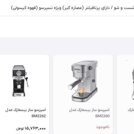
 شست و شو / دارای پرتافیلتر (عصاره گیر) ویژه نسپرسو (قهوه کپسولی)
ارک
اسپرسو ساز بیسمارک مدل
اسپرسو ساز بیسمارک مدل
BM2262
BM2260
ناموجود
15,763,000
تومان