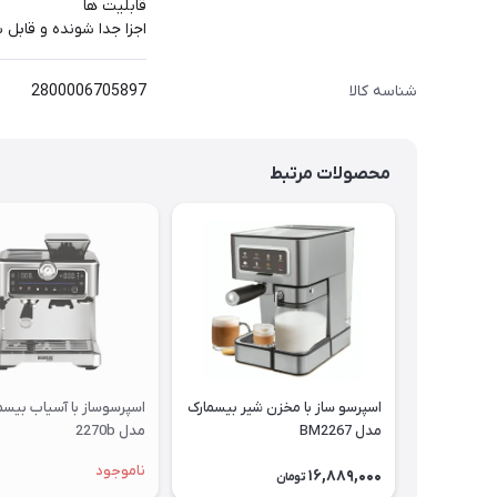
قابلیت ها
اجزا جدا شونده و قابل
شناسه کالا
2800006705897
محصولات مرتبط
اسپرسو ساز با مخزن شیر بیسمارک
اسپرسوساز با آسياب بیسم
مدل BM2267
مدل 2270b
ناموجود
16,889,000
تومان