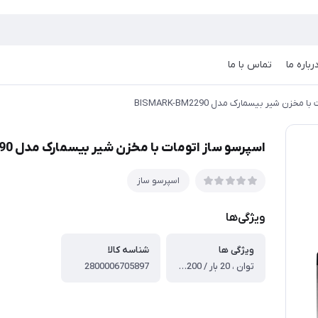
رباره ما
تماس با ما
خزن شیر بیسمارک مدل BISMARK-BM2290
اسپرسو ساز اتومات با مخزن شیر بیسمارک مدل BISMARK-BM2290
اسپرسو ساز
ویژگی‌ها
ویژگی ها
شناسه کالا
توان ، 20 بار / 2200 وات ، ظرفیت و جنس ، ظرفیت 1.8 لیتر / دارای مخزن شیر ، امکانات ، دکمه ها لمسی / صفحه دیجیتال / دارای برنامه های آماده تهیه نوشیدنی ، قابلیت ها ، اجزا جدا شونده و قابل شست و شو / دارای پرتافیلتر (عصاره گیر) ویژه نسپرسو (قهوه کپسولی)
2800006705897