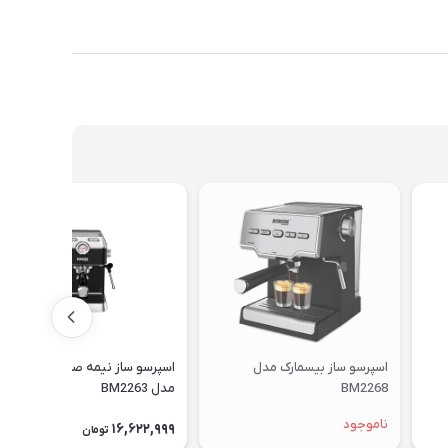
اسپرسو ساز بیسمارک مدل
اسپرسو ساز نیمه صنعتی بیسمارک
BM2268
مدل BM2263
ناموجود
16,622,999
تومان