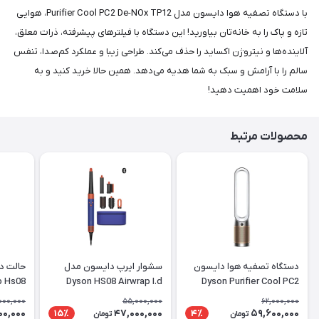
با دستگاه تصفیه هوا دایسون مدل Purifier Cool PC2 De-NOx TP12، هوایی
تازه و پاک را به خانه‌تان بیاورید! این دستگاه با فیلترهای پیشرفته، ذرات معلق،
آلاینده‌ها و نیتروژن اکساید را حذف می‌کند. طراحی زیبا و عملکرد کم‌صدا، تنفس
سالم را با آرامش و سبک به شما هدیه می‌دهد. همین حالا خرید کنید و به
سلامت خود اهمیت دهید!
محصولات مرتبط
دستگاه تصفیه هوا دایسون
سشوار ایرپ دایسون مدل
حالت د
p Hs08
Dyson HS08 Airwrap I.d
Dyson Purifier Cool PC2
De-NOx TP12
Vinca Blue-آبی نارنجی
 topaz
000,000
55,000,000
62,000,000
دایسون
00,000
47,000,000
59,600,000
15٪
4٪
تومان
تومان