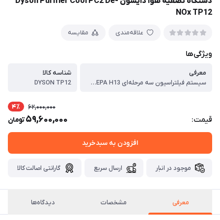
دستگاه تصفیه هوا دایسون Dyson Purifier Cool PC2 De-
NOx TP12
علاقه‌مندی
مقایسه
ویژگی‌ها
معرفی
شناسه کالا
سیستم فیلتراسیون سه مرحله‌ای HEPA H13 کاملاً آب‌بندی شده، 99.95٪ از ذرات بسیار ریز را حذف می‌کند.⁴ ، بوها و گازها را حذف کرده و به طور مداوم فرمالدئید را تجزیه می‌کند.⁶ ، سازگار با خانه هوشمند و متصل به برنامه MyDyson™.⁸ ، کیفیت هوا را از هر مکانی با برنامه MyDyson™ کنترل و نظارت کنید.⁷ سرویس‌های کنترل صوتی نیز امکان عملکرد بدون لمس را فراهم می‌کنند.⁸ ، با Dyson Purifier Cool PC2 برنامه‌ریزی کنید و گزارش‌های کیفیت هوای شخصی‌سازی شده را در برنامه MyDyson™ دریافت کنید.⁷ ، 2 در 1: دستگاه تصفیه هوا و فن ، به طور مداوم فرمالدئید را تجزیه می‌کند.* ، مناسب برای مبتلایان به آلرژی - آلرژن‌ها (مانند گرد و غبار خانه، موی حیوانات خانگی یا گرده) را از هوای اتاق فیلتر می‌کند و 99.95٪ از ذرات بسیار ریز را حذف می‌کند.*** ، خنک کننده جریان هوا در تابستان. ، تشخیص و گزارش می‌دهد ، سنسورها به طور خودکار ذرات و گازهای موجود در هوا را تشخیص می‌دهند، سپس آنها را تشخیص داده و به صورت بلادرنگ روی صفحه نمایش LCD گزارش می‌دهند. ، تجزیه می‌کند ، سنسورهای ویژه مولکول‌های فرمالدئید را تشخیص داده و به طور مداوم آنها را تجزیه می‌کنند.1 ، فیلترهای HEPA و کربن فعال را حذف می‌کند. گازها و 99.95٪ از آلاینده‌ها را از هوا حذف می‌کند.2 ، کاملاً مطابق با استاندارد HEPA-13 آب‌بندی شده است ، نه تنها فیلتر، بلکه کل دستگاه مطابق با استاندارد HEPA-13 است.3 آنچه وارد دستگاه می‌شود در آنجا می‌ماند. ، فیلتراسیون پیشرفته جدید NO₂ ، تصفیه هوای پیشرفته به طور خودکار 50٪ NO₂ بیشتری را جذب می‌کند. ، 20٪ بی‌صداتر ، به لطف کاهش تلاطم هوا، آکوستیک بهینه شده است. 20٪ بی‌صداتر از مدل قبلی. ، فناوری پراکنده Air Multiplier™ تضمین می‌کند که هوای تصفیه شده در سراسر اتاق توزیع شود.4 ، جریان هوای خنک در تابستان ، در دماهای بالاتر، جریان قوی هوای تصفیه شده، اثر خنک‌کنندگی دلپذیری را فراهم می‌کند. ، حالت انتشار ، جریان هوا را از پشت دستگاه هدایت می‌کند. ، چرخش تا 350 درجه ، چرخش قابل تنظیم، هوای تصفیه شده را در سراسر اتاق توزیع می‌کند.4 ، حالت شب ، کیفیت هوا را کنترل می‌کند و هوا را با حجم کمتر و با صفحه نمایش کم‌نور تصفیه می‌کند. ، کنترل برنامه با برنامه MyDyson™ ، اطلاعات مربوط به تصفیه هوا، عمر فیلتر، کنترل از راه دور و موارد دیگر. کیفیت هوای داخل ساختما
DYSON TP12
4٪
62,000,000
59,600,000
قیمت:
تومان
افزودن به سبدخرید
موجود در انبار
ارسال سریع
گارانتی اصالت کالا
معرفی
مشخصات
دیدگاه‌ها