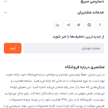
۰۲۱۰۰۰۰۰۰۰۰
دسترسی سریع
info@myshop.com
حساب کاربری
خدمات مشتریان
خیابان ساختگی، کوچه ساختگی، ساختمان ساختگی، واحد ۰۰
مجله فروشگاه
قوانین و مقررات
لیست محصولات
حریم خصوصی
درباره ما
از جدید‌ترین تخفیف‌ها با‌ خبر شوید
راهنما
تماس با ما
ثبت
مختصری درباره فروشگاه
در این بخش، لطفاً توضیحی مختصر و حرفه‌ای درباره فروشگاه خود ارائه دهید.
بهتر است به نوع محصولات یا خدماتی که ارائه می‌دهید، سابقه فعالیت، و
ویژگی‌هایی که شما را از سایر رقبا متمایز می‌کند اشاره کنید. این معرفی کوتاه
می‌تواند نقش مهمی در جلب اعتماد بازدیدکنندگان ایفا کند. برای مثال می‌توانید
بنویسید: «فروشگاه ما از سال ۱۳۹۸ فعالیت خود را در زمینه عرضه محصولات
طبیعی مراقبت از پوست آغاز کرده است. کلیه محصولات بدون مواد شیمیایی و با