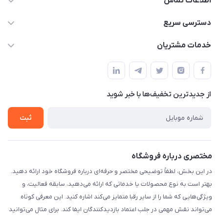
اطلاعات تماس
۰۲۱۰۰۰۰۰۰۰۰
دسترسی سریع
info@myshop.com
حساب کاربری
خدمات مشتریان
خیابان ساختگی، کوچه ساختگی، ساختمان ساختگی، واحد ۰۰
مجله فروشگاه
قوانین و مقررات
لیست محصولات
حریم خصوصی
درباره ما
از جدید‌ترین تخفیف‌ها با‌ خبر شوید
راهنما
تماس با ما
ثبت
مختصری درباره فروشگاه
در این بخش، لطفاً توضیحی مختصر و حرفه‌ای درباره فروشگاه خود ارائه دهید.
بهتر است به نوع محصولات یا خدماتی که ارائه می‌دهید، سابقه فعالیت، و
ویژگی‌هایی که شما را از سایر رقبا متمایز می‌کند اشاره کنید. این معرفی کوتاه
می‌تواند نقش مهمی در جلب اعتماد بازدیدکنندگان ایفا کند. برای مثال می‌توانید