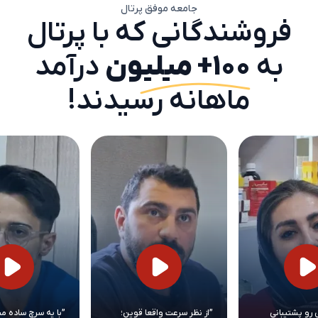
جامعه موفق پرتال
فروشندگانی که با پرتال
به
۱۰۰+ میلیون
درآمد
ماهانه رسیدند!
 رو پشتیبانی
”از نظر سرعت واقعا قوین؛
”با یه سرچ ساده می