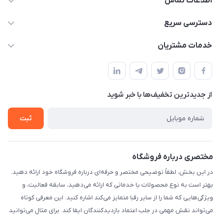
اطلاعات تماس
۰۲۱۰۰۰۰۰۰۰۰
دسترسی سریع
info@myshop.com
حساب کاربری
خدمات مشتریان
خیابان ساختگی، کوچه ساختگی، ساختمان ساختگی، واحد ۰۰
مجله فروشگاه
قوانین و مقررات
لیست محصولات
حریم خصوصی
درباره ما
از جدید‌ترین تخفیف‌ها با‌ خبر شوید
راهنما
تماس با ما
ثبت
مختصری درباره فروشگاه
در این بخش، لطفاً توضیحی مختصر و حرفه‌ای درباره فروشگاه خود ارائه دهید.
بهتر است به نوع محصولات یا خدماتی که ارائه می‌دهید، سابقه فعالیت، و
ویژگی‌هایی که شما را از سایر رقبا متمایز می‌کند اشاره کنید. این معرفی کوتاه
می‌تواند نقش مهمی در جلب اعتماد بازدیدکنندگان ایفا کند. برای مثال می‌توانید