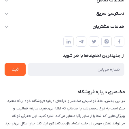
اطلاعات تماس
۰۲۱۰۰۰۰۰۰۰۰
دسترسی سریع
info@myshop.com
حساب کاربری
خدمات مشتریان
خیابان ساختگی، کوچه ساختگی، ساختمان ساختگی، واحد ۰۰
مجله فروشگاه
قوانین و مقررات
لیست محصولات
حریم خصوصی
درباره ما
از جدید‌ترین تخفیف‌ها با‌ خبر شوید
راهنما
تماس با ما
ثبت
مختصری درباره فروشگاه
در این بخش، لطفاً توضیحی مختصر و حرفه‌ای درباره فروشگاه خود ارائه دهید.
بهتر است به نوع محصولات یا خدماتی که ارائه می‌دهید، سابقه فعالیت، و
ویژگی‌هایی که شما را از سایر رقبا متمایز می‌کند اشاره کنید. این معرفی کوتاه
می‌تواند نقش مهمی در جلب اعتماد بازدیدکنندگان ایفا کند. برای مثال می‌توانید