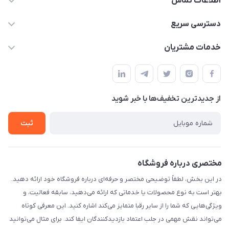
اطلاعات تماس
۰۲۱۰۰۰۰۰۰۰۰
دسترسی سریع
info@myshop.com
حساب کاربری
خدمات مشتریان
خیابان ساختگی، کوچه ساختگی، ساختمان ساختگی، واحد ۰۰
مجله فروشگاه
قوانین و مقررات
لیست محصولات
حریم خصوصی
درباره ما
از جدید‌ترین تخفیف‌ها با‌ خبر شوید
راهنما
تماس با ما
ثبت
مختصری درباره فروشگاه
در این بخش، لطفاً توضیحی مختصر و حرفه‌ای درباره فروشگاه خود ارائه دهید.
بهتر است به نوع محصولات یا خدماتی که ارائه می‌دهید، سابقه فعالیت، و
ویژگی‌هایی که شما را از سایر رقبا متمایز می‌کند اشاره کنید. این معرفی کوتاه
می‌تواند نقش مهمی در جلب اعتماد بازدیدکنندگان ایفا کند. برای مثال می‌توانید