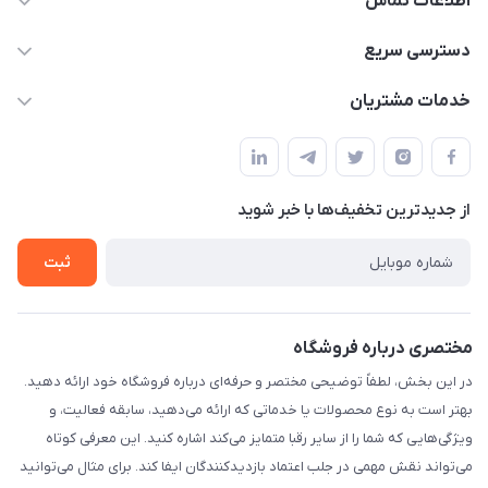
اطلاعات تماس
۰۲۱۰۰۰۰۰۰۰۰
دسترسی سریع
info@myshop.com
حساب کاربری
خدمات مشتریان
خیابان ساختگی، کوچه ساختگی، ساختمان ساختگی، واحد ۰۰
مجله فروشگاه
قوانین و مقررات
لیست محصولات
حریم خصوصی
درباره ما
از جدید‌ترین تخفیف‌ها با‌ خبر شوید
راهنما
تماس با ما
ثبت
مختصری درباره فروشگاه
در این بخش، لطفاً توضیحی مختصر و حرفه‌ای درباره فروشگاه خود ارائه دهید.
بهتر است به نوع محصولات یا خدماتی که ارائه می‌دهید، سابقه فعالیت، و
ویژگی‌هایی که شما را از سایر رقبا متمایز می‌کند اشاره کنید. این معرفی کوتاه
می‌تواند نقش مهمی در جلب اعتماد بازدیدکنندگان ایفا کند. برای مثال می‌توانید