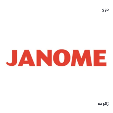
دوو
ژانومه