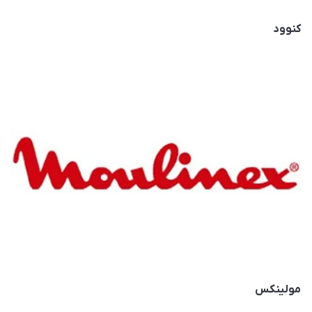
کنوود
مولینکس